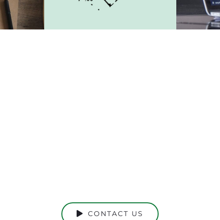
Ready to Talk?
DO YOU HAVE A BIG IDEA WE CAN HELP WITH
CONTACT US