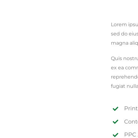
Lorem ipsum
sed do eiu
magna aliq
Quis nostru
ex ea comm
reprehender
fugiat nulla
Prin
Cont
PPC 